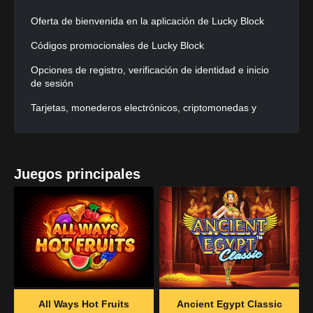
Oferta de bienvenida en la aplicación de Lucky Block
Códigos promocionales de Lucky Block
Opciones de registro, verificación de identidad e inicio
de sesión
Tarjetas, monederos electrónicos, criptomonedas y
mínimos
Retiros rápidos en la aplicación: tiempos de pago,
verificación y límites de retiro
Juegos principales
Qué puede acelerar tu pago
Qué puede ralentizarlo
Identidad
Juegos de casino móvil en la aplicación de Lucky Block:
tragaperras, crupieres en vivo y selección de
proveedores
All Ways Hot Fruits
Ancient Egypt Classic
Tragaperras, crupieres en vivo y cómo elegir