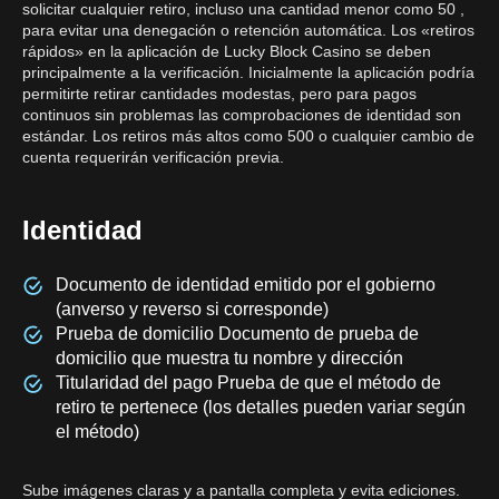
solicitar cualquier retiro, incluso una cantidad menor como 50 ,
para evitar una denegación o retención automática. Los «retiros
rápidos» en la aplicación de Lucky Block Casino se deben
principalmente a la verificación. Inicialmente la aplicación podría
permitirte retirar cantidades modestas, pero para pagos
continuos sin problemas las comprobaciones de identidad son
estándar. Los retiros más altos como 500 o cualquier cambio de
cuenta requerirán verificación previa.
Identidad
Documento de identidad emitido por el gobierno
(anverso y reverso si corresponde)
Prueba de domicilio Documento de prueba de
domicilio que muestra tu nombre y dirección
Titularidad del pago Prueba de que el método de
retiro te pertenece (los detalles pueden variar según
el método)
Sube imágenes claras y a pantalla completa y evita ediciones.