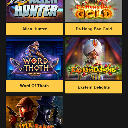
Alien Hunter
Da Hong Bao Gold
Word Of Thoth
Eastern Delights