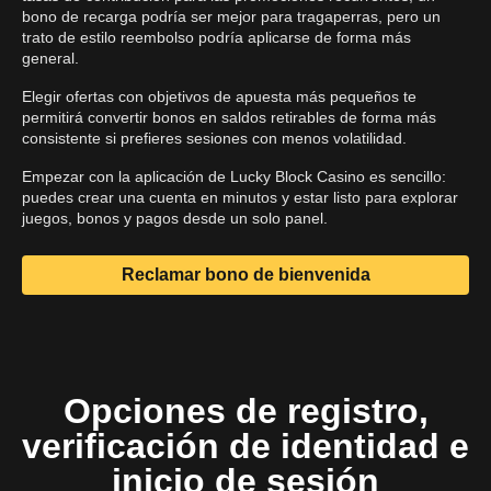
bono de recarga podría ser mejor para tragaperras, pero un
trato de estilo reembolso podría aplicarse de forma más
general.
Elegir ofertas con objetivos de apuesta más pequeños te
permitirá convertir bonos en saldos retirables de forma más
consistente si prefieres sesiones con menos volatilidad.
Empezar con la aplicación de Lucky Block Casino es sencillo:
puedes crear una cuenta en minutos y estar listo para explorar
juegos, bonos y pagos desde un solo panel.
Reclamar bono de bienvenida
Opciones de registro,
verificación de identidad e
inicio de sesión