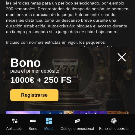
las pérdidas netas para un período seleccionado, por ejemplo
200 semanales. Recordatorios de tiempo de sesión: te permiten
monitorizar la duración de tu juego. Enfriamiento: cuando
necesites distancia, toma un descanso breve durante una
duración establecida. Autoexclusión: bloquea el acceso durante
un tiempo prolongado si tu juego deja de estar bajo control.
Incluso con normas estrictas en vigor, los pequeños
comportamientos tienen un impacto notable en los hábitos
prácticos de juego seguro. Antes de empezar, calcula tu
Bono
presupuesto; trata los bonos como opcionales en lugar de
necesarios; retira las ganancias en lugar de perseguir un mejor
resultado. Si tienes intención de jugar con 100, considera
para el primer depósito
dividirlo en sesiones más pequeñas y programar un
1000€ + 250 FS
recordatorio de tiempo para que el entretenimiento no se
convierta en impulso.
Registrarse
Ahora Ganando
Aplicación
Bono
Menú
Código promocional
Bono sin depósito