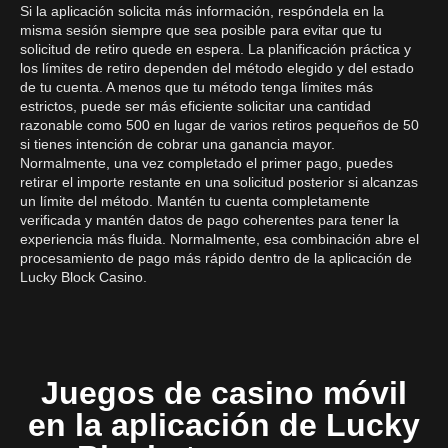
Si la aplicación solicita más información, respóndela en la
misma sesión siempre que sea posible para evitar que tu
solicitud de retiro quede en espera. La planificación práctica y
los límites de retiro dependen del método elegido y del estado
de tu cuenta. A menos que tu método tenga límites más
estrictos, puede ser más eficiente solicitar una cantidad
razonable como 500 en lugar de varios retiros pequeños de 50
si tienes intención de cobrar una ganancia mayor.
Normalmente, una vez completado el primer pago, puedes
retirar el importe restante en una solicitud posterior si alcanzas
un límite del método. Mantén tu cuenta completamente
verificada y mantén datos de pago coherentes para tener la
experiencia más fluida. Normalmente, esa combinación abre el
procesamiento de pago más rápido dentro de la aplicación de
Lucky Block Casino.
Juegos de casino móvil
en la aplicación de Lucky