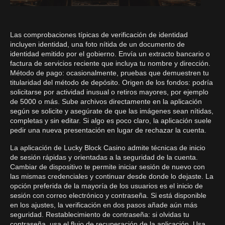
Las comprobaciones típicas de verificación de identidad
incluyen identidad, una foto nítida de un documento de
identidad emitido por el gobierno. Envía un extracto bancario o
factura de servicios reciente que incluya tu nombre y dirección.
Método de pago: ocasionalmente, pruebas que demuestren tu
titularidad del método de depósito. Origen de los fondos: podría
solicitarse por actividad inusual o retiros mayores, por ejemplo
de 5000 o más. Sube archivos directamente en la aplicación
según se solicite y asegúrate de que las imágenes sean nítidas,
completas y sin editar. Si algo es poco claro, la aplicación suele
pedir una nueva presentación en lugar de rechazar la cuenta.
La aplicación de Lucky Block Casino admite técnicas de inicio
de sesión rápidas y orientadas a la seguridad de la cuenta.
Cambiar de dispositivo te permite iniciar sesión de nuevo con
las mismas credenciales y continuar desde donde lo dejaste. La
opción preferida de la mayoría de los usuarios es el inicio de
sesión con correo electrónico y contraseña. Si está disponible
en los ajustes, la verificación en dos pasos añade aún más
seguridad. Restablecimiento de contraseña: si olvidas tu
contraseña, usa el flujo de recuperación de la aplicación. Usa