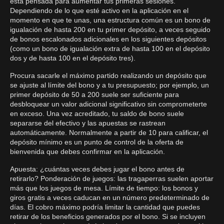
está pensada para aumentar tus primeras sesiones.
Dependiendo de lo que esté activo en la aplicación en el
momento en que te unas, una estructura común es un bono de
igualación de hasta 200 en tu primer depósito, a veces seguido
de bonos escalonados adicionales en los siguientes depósitos
(como un bono de igualación extra de hasta 100 en el depósito
dos y de hasta 100 en el depósito tres).
Procura sacarle el máximo partido realizando un depósito que
se ajuste al límite del bono y a tu presupuesto; por ejemplo, un
primer depósito de 50 a 200 suele ser suficiente para
desbloquear un valor adicional significativo sin comprometerte
en exceso. Una vez acreditado, tu saldo de bono suele
separarse del efectivo y las apuestas se rastrean
automáticamente. Normalmente a partir de 10 para calificar, el
depósito mínimo es un punto de control de la oferta de
bienvenida que debes confirmar en la aplicación.
Apuesta: ¿cuántas veces debes jugar el bono antes de
retirarlo? Ponderación de juegos: las tragaperras suelen aportar
más que los juegos de mesa. Límite de tiempo: los bonos y
giros gratis a veces caducan en un número predeterminado de
días. El cobro máximo podría limitar la cantidad que puedes
retirar de los beneficios generados por el bono. Si se incluyen