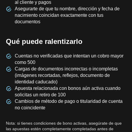
al cliente y pagos
Asegurarte de que tu nombre, dirección y fecha de
nacimiento coincidan exactamente con tus
documentos
Qué puede ralentizarlo
Cuentas no verificadas que intentan un cobro mayor
como 500
Cargas de documentos incorrectas o incompletas
(imágenes recortadas, reflejos, documento de
identidad caducado)
Apuesta relacionada con bonos aún activa cuando
solicitas un retiro de 100
Cambios de método de pago o titularidad de cuenta
no coincidente
Nota: si tienes condiciones de bono activas, asegúrate de que
las apuestas estén completamente completadas antes de