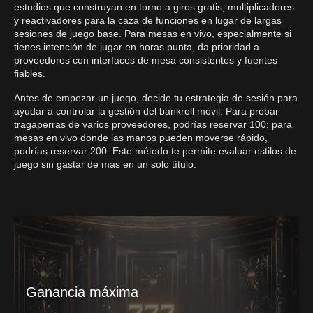
estudios que construyan en torno a giros gratis, multiplicadores
y reactivadores para la caza de funciones en lugar de largas
sesiones de juego base. Para mesas en vivo, especialmente si
tienes intención de jugar en horas punta, da prioridad a
proveedores con interfaces de mesa consistentes y fuentes
fiables.
Antes de empezar un juego, decide tu estrategia de sesión para
ayudar a controlar la gestión del bankroll móvil. Para probar
tragaperras de varios proveedores, podrías reservar 100; para
mesas en vivo donde las manos pueden moverse rápido,
podrías reservar 200. Este método te permite evaluar estilos de
juego sin gastar de más en un solo título.
Ganancia máxima