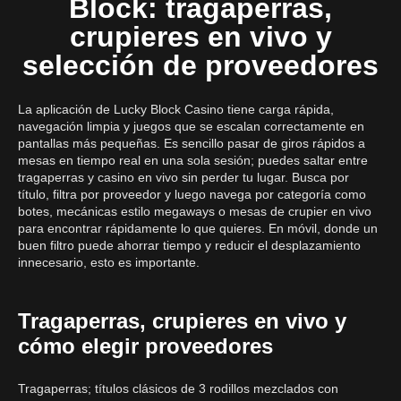
Block: tragaperras,
crupieres en vivo y
selección de proveedores
La aplicación de Lucky Block Casino tiene carga rápida,
navegación limpia y juegos que se escalan correctamente en
pantallas más pequeñas. Es sencillo pasar de giros rápidos a
mesas en tiempo real en una sola sesión; puedes saltar entre
tragaperras y casino en vivo sin perder tu lugar. Busca por
título, filtra por proveedor y luego navega por categoría como
botes, mecánicas estilo megaways o mesas de crupier en vivo
para encontrar rápidamente lo que quieres. En móvil, donde un
buen filtro puede ahorrar tiempo y reducir el desplazamiento
innecesario, esto es importante.
Tragaperras, crupieres en vivo y
cómo elegir proveedores
Tragaperras; títulos clásicos de 3 rodillos mezclados con