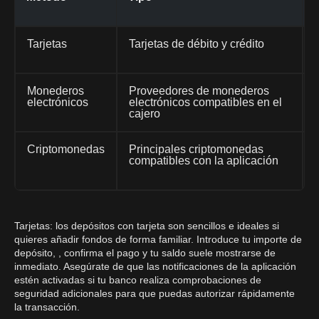
Tarjetas
Tarjetas de débito y crédito
Monederos
Proveedores de monederos
electrónicos
electrónicos compatibles en el
cajero
Criptomonedas
Principales criptomonedas
compatibles con la aplicación
Tarjetas: los depósitos con tarjeta son sencillos e ideales si
quieres añadir fondos de forma familiar. Introduce tu importe de
depósito, , confirma el pago y tu saldo suele mostrarse de
inmediato. Asegúrate de que las notificaciones de la aplicación
estén activadas si tu banco realiza comprobaciones de
seguridad adicionales para que puedas autorizar rápidamente
la transacción.