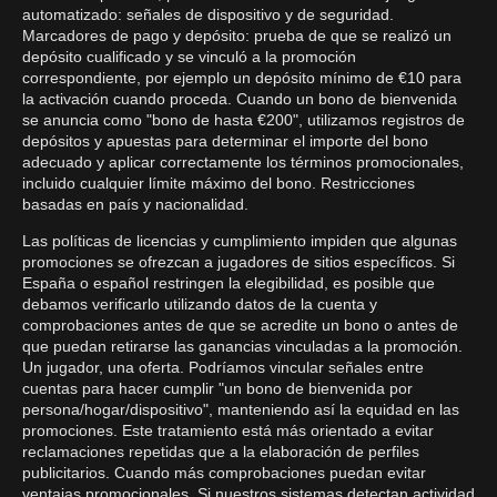
automatizado: señales de dispositivo y de seguridad.
Marcadores de pago y depósito: prueba de que se realizó un
depósito cualificado y se vinculó a la promoción
correspondiente, por ejemplo un depósito mínimo de €10 para
la activación cuando proceda. Cuando un bono de bienvenida
se anuncia como "bono de hasta €200", utilizamos registros de
depósitos y apuestas para determinar el importe del bono
adecuado y aplicar correctamente los términos promocionales,
incluido cualquier límite máximo del bono. Restricciones
basadas en país y nacionalidad.
Las políticas de licencias y cumplimiento impiden que algunas
promociones se ofrezcan a jugadores de sitios específicos. Si
España o español restringen la elegibilidad, es posible que
debamos verificarlo utilizando datos de la cuenta y
comprobaciones antes de que se acredite un bono o antes de
que puedan retirarse las ganancias vinculadas a la promoción.
Un jugador, una oferta. Podríamos vincular señales entre
cuentas para hacer cumplir "un bono de bienvenida por
persona/hogar/dispositivo", manteniendo así la equidad en las
promociones. Este tratamiento está más orientado a evitar
reclamaciones repetidas que a la elaboración de perfiles
publicitarios. Cuando más comprobaciones puedan evitar
ventajas promocionales. Si nuestros sistemas detectan actividad