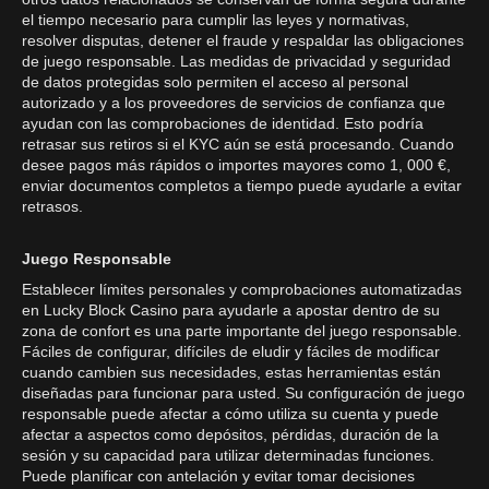
el tiempo necesario para cumplir las leyes y normativas,
resolver disputas, detener el fraude y respaldar las obligaciones
de juego responsable. Las medidas de privacidad y seguridad
de datos protegidas solo permiten el acceso al personal
autorizado y a los proveedores de servicios de confianza que
ayudan con las comprobaciones de identidad. Esto podría
retrasar sus retiros si el KYC aún se está procesando. Cuando
desee pagos más rápidos o importes mayores como 1, 000 €,
enviar documentos completos a tiempo puede ayudarle a evitar
retrasos.
Juego Responsable
Establecer límites personales y comprobaciones automatizadas
en Lucky Block Casino para ayudarle a apostar dentro de su
zona de confort es una parte importante del juego responsable.
Fáciles de configurar, difíciles de eludir y fáciles de modificar
cuando cambien sus necesidades, estas herramientas están
diseñadas para funcionar para usted. Su configuración de juego
responsable puede afectar a cómo utiliza su cuenta y puede
afectar a aspectos como depósitos, pérdidas, duración de la
sesión y su capacidad para utilizar determinadas funciones.
Puede planificar con antelación y evitar tomar decisiones