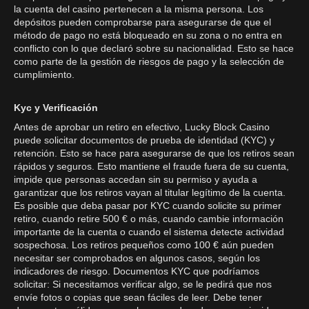
la cuenta del casino pertenecen a la misma persona. Los
depósitos pueden comprobarse para asegurarse de que el
método de pago no está bloqueado en su zona o no entra en
conflicto con lo que declaró sobre su nacionalidad. Esto se hace
como parte de la gestión de riesgos de pago y la selección de
cumplimiento.
Kyc y Verificación
Antes de aprobar un retiro en efectivo, Lucky Block Casino
puede solicitar documentos de prueba de identidad (KYC) y
retención. Esto se hace para asegurarse de que los retiros sean
rápidos y seguros. Esto mantiene el fraude fuera de su cuenta,
impide que personas accedan sin su permiso y ayuda a
garantizar que los retiros vayan al titular legítimo de la cuenta.
Es posible que deba pasar por KYC cuando solicite su primer
retiro, cuando retire 500 € o más, cuando cambie información
importante de la cuenta o cuando el sistema detecte actividad
sospechosa. Los retiros pequeños como 100 € aún pueden
necesitar ser comprobados en algunos casos, según los
indicadores de riesgo. Documentos KYC que podríamos
solicitar: Si necesitamos verificar algo, se le pedirá que nos
envíe fotos o copias que sean fáciles de leer. Debe tener