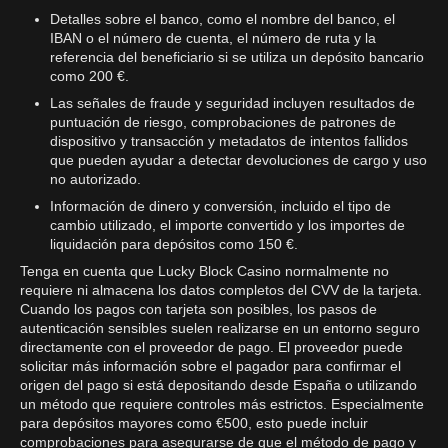
Detalles sobre el banco, como el nombre del banco, el
IBAN o el número de cuenta, el número de ruta y la
referencia del beneficiario si se utiliza un depósito bancario
como 200 €.
Las señales de fraude y seguridad incluyen resultados de
puntuación de riesgo, comprobaciones de patrones de
dispositivo y transacción y metadatos de intentos fallidos
que pueden ayudar a detectar devoluciones de cargo y uso
no autorizado.
Información de dinero y conversión, incluido el tipo de
cambio utilizado, el importe convertido y los importes de
liquidación para depósitos como 150 €.
Tenga en cuenta que Lucky Block Casino normalmente no
requiere ni almacena los datos completos del CVV de la tarjeta.
Cuando los pagos con tarjeta son posibles, los pasos de
autenticación sensibles suelen realizarse en un entorno seguro
directamente con el proveedor de pago. El proveedor puede
solicitar más información sobre el pagador para confirmar el
origen del pago si está depositando desde España o utilizando
un método que requiere controles más estrictos. Especialmente
para depósitos mayores como €500, esto puede incluir
comprobaciones para asegurarse de que el método de pago y