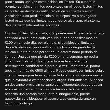
precipitadas una vez establecidos los límites. Su cuenta le
permite establecer límites personales en el juego. Estos límites
se controlan desde la configuración de su cuenta y están
vinculados a su perfil, no solo a un dispositivo o navegador.
Usted establece los límites y, cuando se alcanzan, el sistema
deja de permitirle realizar acciones.
Con los límites de depósito, solo puede añadir una determinada
cantidad a su cuenta cada vez. No puede depositar más de
€100 en un solo día, por ejemplo, si establece el límite de
depósito diario en esa cantidad. Los límites de pérdidas le
indican cuánto puede perder en un determinado periodo de
tiempo. Una vez que pierda €200 en una semana, no podrá
jugar más. Esto significa que solo puede apostar una
determinada cantidad de dinero a la vez. Por ejemplo, podría
apostar no más de €500 al mes. Puede establecer límites sobre
cuánto tiempo puede estar conectado o jugando de una vez, lo
que le ayudará a evitar sesiones largas. Enfriamiento: Si desea
un descanso breve sin cortarse completamente, puede pausar
el acceso durante un periodo de tiempo determinado. Si
necesita una parada más fuerte e innegociable, puede
autoexcluirse y bloquear el acceso a su cuenta durante un
tiempo más largo.