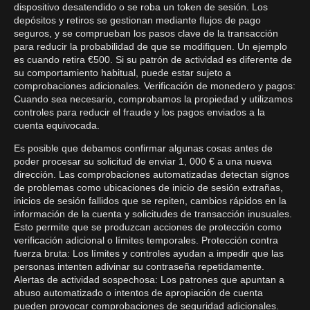
dispositivo desatendido o se roba un token de sesión. Los
depósitos y retiros se gestionan mediante flujos de pago
seguros, y se comprueban los pasos clave de la transacción
para reducir la probabilidad de que se modifiquen. Un ejemplo
es cuando retira €500. Si su patrón de actividad es diferente de
su comportamiento habitual, puede estar sujeto a
comprobaciones adicionales. Verificación de monedero y pagos:
Cuando sea necesario, comprobamos la propiedad y utilizamos
controles para reducir el fraude y los pagos enviados a la
cuenta equivocada.
Es posible que debamos confirmar algunas cosas antes de
poder procesar su solicitud de enviar 1, 000 € a una nueva
dirección. Las comprobaciones automatizadas detectan signos
de problemas como ubicaciones de inicio de sesión extrañas,
inicios de sesión fallidos que se repiten, cambios rápidos en la
información de la cuenta y solicitudes de transacción inusuales.
Esto permite que se produzcan acciones de protección como
verificación adicional o límites temporales. Protección contra
fuerza bruta: Los límites y controles ayudan a impedir que las
personas intenten adivinar su contraseña repetidamente.
Alertas de actividad sospechosa: Los patrones que apuntan a
abuso automatizado o intentos de apropiación de cuenta
pueden provocar comprobaciones de seguridad adicionales.