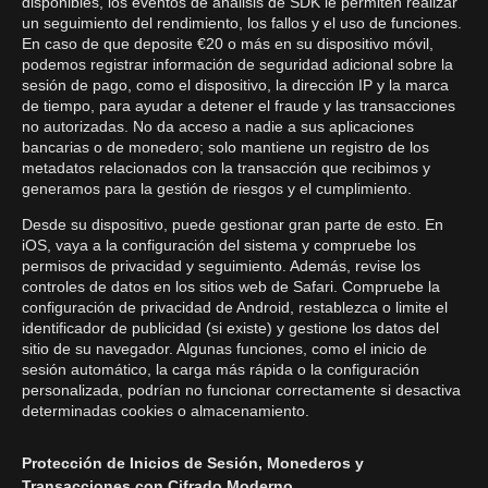
disponibles, los eventos de análisis de SDK le permiten realizar
un seguimiento del rendimiento, los fallos y el uso de funciones.
En caso de que deposite €20 o más en su dispositivo móvil,
podemos registrar información de seguridad adicional sobre la
sesión de pago, como el dispositivo, la dirección IP y la marca
de tiempo, para ayudar a detener el fraude y las transacciones
no autorizadas. No da acceso a nadie a sus aplicaciones
bancarias o de monedero; solo mantiene un registro de los
metadatos relacionados con la transacción que recibimos y
generamos para la gestión de riesgos y el cumplimiento.
Desde su dispositivo, puede gestionar gran parte de esto. En
iOS, vaya a la configuración del sistema y compruebe los
permisos de privacidad y seguimiento. Además, revise los
controles de datos en los sitios web de Safari. Compruebe la
configuración de privacidad de Android, restablezca o limite el
identificador de publicidad (si existe) y gestione los datos del
sitio de su navegador. Algunas funciones, como el inicio de
sesión automático, la carga más rápida o la configuración
personalizada, podrían no funcionar correctamente si desactiva
determinadas cookies o almacenamiento.
Protección de Inicios de Sesión, Monederos y
Transacciones con Cifrado Moderno