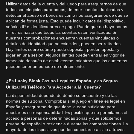
Utilizar datos de la cuenta y del juego para asegurarnos de que
todos son elegibles para bonos, detener cuentas duplicadas y
detectar el abuso de bonos es cómo nos aseguramos de que se
aplican de forma justa. Esto puede incluir datos del dispositivo,
señales IP e identificadores de pago. Puede que no haya bonos
ni retiros hasta que todas las cuentas estén verificadas. Si
nuestras comprobaciones encuentran cuentas vinculadas o
detalles de identidad que no coinciden, pueden ser retirados.
Hay límites sobre cuánto puede depositar, perder, apostar y
jugar en una sesión. Algunos límites pueden entrar en vigor de
inmediato después de establecerse, mientras que los aumentos
pueden tener un periodo de enfriamiento.
¿Es Lucky Block Casino Legal en España, y es Seguro
Utilizar Mi Teléfono Para Acceder a Mi Cuenta?
La disponibilidad depende de dónde se encuentre y de las
normas de su zona. Comprobar si el juego en línea es legal en
España y asegurarse de que tiene la edad suficiente para
apostar es su responsabilidad. Es posible que no permitamos el
acceso a personas de determinadas zonas y que solicitemos
prueba de español o residencia durante las comprobaciones. La
mayoría de los dispositivos pueden conectarse al sitio a través