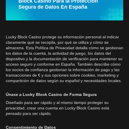
Block Casino Para la Protección
Segura de Datos En España
Lucky Block Casino protege su información personal al indicar
claramente qué se recopila, por qué se utiliza y cómo se
almacena. Esta Política de Privacidad detalla cómo se gestionan
los datos de la cuenta, la actividad de juego, los datos del
dispositivo y la documentación de verificación para mantener su
acceso seguro y conforme en España. También describe cómo
los socios de confianza gestionan la información de pago y las
transacciones de € y sus opciones sobre cookies, marketing y
compartición de datos según su español y necesidades locales.
Únase a Lucky Block Casino de Forma Segura
Diseñado para ser rápido y al mismo tiempo proteger su
privacidad, crear una cuenta en Lucky Block Casino está
pensado para ser rápido.
Consentimiento de Datos