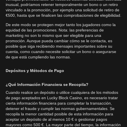
inusual, podríamos retener temporalmente un bono o un retiro
vinculado a la promoción, por ejemplo una solicitud de retiro de
€500, hasta que se finalicen las comprobaciones de elegibilidad.
De este modo se protegen mejor tanto los jugadores como la
equidad de las promociones. Nota: las preferencias de
marketing no son lo mismo que ser elegible para una
promoción. Aunque pueda cambiar cómo se le contacta, es
posible que siga recibiendo mensajes importantes sobre su
cuenta, como cuando necesite solicitar un bono o asegurarse
de que está cumpliendo las normas.
Depósitos y Métodos de Pago
¿Qué Información Financiera se Recopila?
Cuando realice un depósito o utilice cualquiera de los métodos
de pago aceptados en Lucky Block Casino, es necesario tratar
cierta información financiera para completar la transacción,
detener el fraude y cumplir las normas gubernamentales. Se
recopila la menor cantidad posible de esta información para
aceptar un depósito de al menos 10 € o gestionar pagos
mayores como 500 €. La mayor parte del tiempo, la información